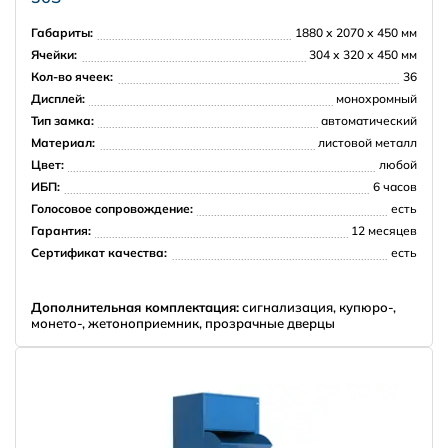
НПО Энергомаш
Габариты:
1880 х 2070 х 450 мм
Ячейки:
304 х 320 х 450 мм
Кол-во ячеек:
36
Дисплей:
монохромный
Тип замка:
автоматический
Материал:
листовой металл
Цвет:
любой
ИБП:
6 часов
Голосовое сопровождение:
есть
Гарантия:
12 месяцев
Сертификат качества:
есть
Дополнительная комплектация:
сигнализация, купюро-,
монето-, жетоноприемник, прозрачные дверцы