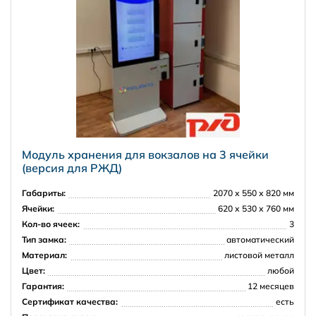
Москва и Московская область
5000 рублей в пределах МКАД
7000 рублей в пределах 30 км от МКАД
Модуль хранения для вокзалов на 3 ячейки
(версия для РЖД)
Регионы РФ
Габариты:
2070 х 550 х 820 мм
Ячейки:
620 х 530 х 760 мм
Кол-во ячеек:
3
Тип замка:
автоматический
Материал:
листовой металл
Цвет:
любой
Гарантия:
12 месяцев
Доставка за рубеж
Сертификат качества:
есть
PRISMA