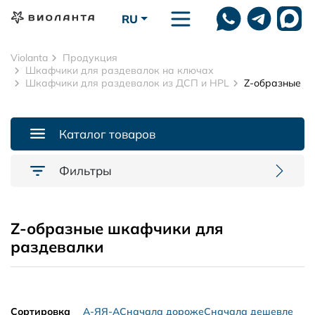
Перейти к основному содержанию
RU
Violanta
Продукция
Шкафчики для раздевалок на ключах
Шкафчики для раздевалок из ДСП и HPL
Z-образные
Каталог товаров
Фильтры
Z-образные шкафчики для
раздевалки
Сортировка
А-Я
Я-А
Сначала дороже
Сначала дешевле