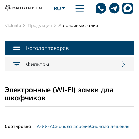
Перейти к основному содержанию
RU
Violanta
Продукция
Автономные замки
Каталог товаров
Фильтры
Электронные (WI-FI) замки для
шкафчиков
Сортировка
А-Я
Я-А
Сначала дороже
Сначала дешевле