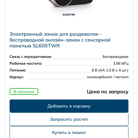
Электронный замок для раздевалок -
беспроводной онлайн-замок с сенсорной
панелью SL600TWR
Связь с передатчиком:
Беспроводная
Рабочая частота:
3,56 МГц
Питание:
6 В (АА 1,5 В х 4 шт.)
Корпус:
поликарбонат / металл
Цена по запросу
В наличии
Запросить расчёт
Купить в лизинг