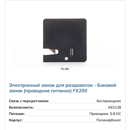
2500 рублей в пределах КАД
Amway
3500 рублей в пределах 30 км от КАД
далее, чем 30 км от КАД - по согласованию
Москва и Московская область
5000 рублей в пределах МКАД
7000 рублей в пределах 30 км от МКАД
Электронный замок для раздевалок - Боковой
замок (проводное питание) FX200
Регионы РФ
Связь с передатчиком:
Беспроводная
Безопасность:
AES128
Питание:
Проводное, 5 В DC
Корпус:
Поликарбонат