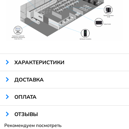
ХАРАКТЕРИСТИКИ
Связь с передатчиком:
Беспроводная
ДОСТАВКА
Рабочая частота:
3,56 МГц
Питание:
6 В (АА 1,5 В х 4 шт.)
Корпус:
поликарбонат / металл
ОПЛАТА
Санкт-Петербург и Ленинградская область
ОТЗЫВЫ
Рекомендуем посмотреть