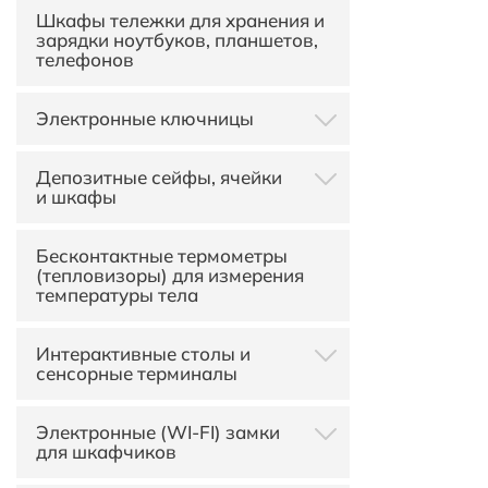
автоматической выдачи
Шкафы тележки для хранения и
Автоматы для зарядки
ТСД
зарядки ноутбуков, планшетов,
телефонов с терминалом
телефонов
оплаты
Вендинговые аппараты для
одежды
Электронные ключницы
Электронные ключницы
Депозитные сейфы, ячейки
Violanta I-Keybox
и шкафы
Электронные ключницы с
ячейками
Депозитные кассеты
Бесконтактные термометры
Терминалы выдачи ключей с
(тепловизоры) для измерения
системой "Key Sharing"
температуры тела
Интерактивные столы и
сенсорные терминалы
Рекламные киоски
Электронные (WI-FI) замки
для шкафчиков
Зеркальные киоски
Настенные информационные