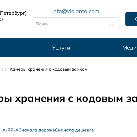
info@violanta.com
-Петербург)
а)
Услуги
Меди
ах
Камеры хранения с кодовым замком
ры хранения с кодовым з
А-Я
Я-А
Сначала дороже
Сначала дешевле