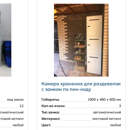
Камера хранения для раздевалок
с замком по пин-коду
под заказ
Габариты:
1900 х 480 х 600 мм
12
Кол-во ячеек:
3
томатический
Тип замка:
автоматический
стовой металл
Материал:
листовой металл
любой
Цвет:
любой