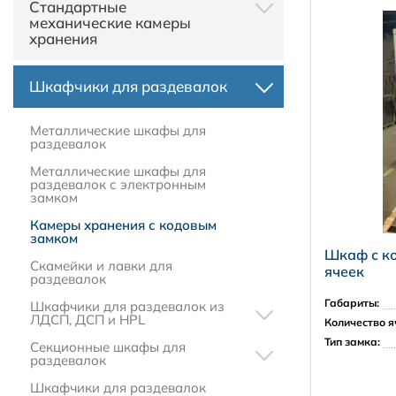
Стандартные
хранения из HPL пластика
механические камеры
Автоматические камеры
хранения
хранения для аэропортов и
ЖД вокзалов (серия Touch)
Пластиковые камеры
Шкафчики для раздевалок
хранения
Автоматические камеры
хранения для магазинов
Замки для ячеек камер
(серия Locker Bar)
хранения и локеров
Металлические шкафы для
Камеры хранения и смарт-
раздевалок
шкафы с UHF считывателем
Металлические шкафы для
раздевалок с электронным
замком
Камеры хранения с кодовым
замком
Шкаф с к
Скамейки и лавки для
ячеек
раздевалок
Габариты:
Шкафчики для раздевалок из
ЛДСП, ДСП и HPL
Количество я
Шкафы для спортивных
Тип замка:
Секционные шкафы для
раздевалок
раздевалок
Z-образные шкафчики для
Односекционные шкафы
Шкафчики для раздевалок
раздевалки
для раздевалок