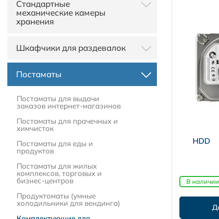
Стандартные
хранения из HPL пластика
механические камеры
Автоматические камеры
хранения
хранения для аэропортов и
ЖД вокзалов (серия Touch)
Пластиковые камеры
Шкафчики для раздевалок
хранения
Автоматические камеры
хранения для магазинов
Замки для ячеек камер
(серия Locker Bar)
Металлические шкафы для
хранения и локеров
Постаматы
раздевалок
Камеры хранения и смарт-
шкафы с UHF считывателем
Металлические шкафы для
раздевалок с электронным
Постаматы для выдачи
замком
заказов интернет-магазинов
Камеры хранения с кодовым
Постаматы для прачечных и
замком
химчисток
HDD
Скамейки и лавки для
Постаматы для еды и
раздевалок
продуктов
Шкафчики для раздевалок из
Постаматы для жилых
ЛДСП, ДСП и HPL
комплексов, торговых и
бизнес-центров
В наличии
Шкафы для спортивных
Секционные шкафы для
раздевалок
раздевалок
Продуктоматы (умные
холодильники для вендинга)
Z-образные шкафчики для
Односекционные шкафы
Шкафчики для раздевалок
раздевалки
для раздевалок
фитнес клубов
Комплектующие для