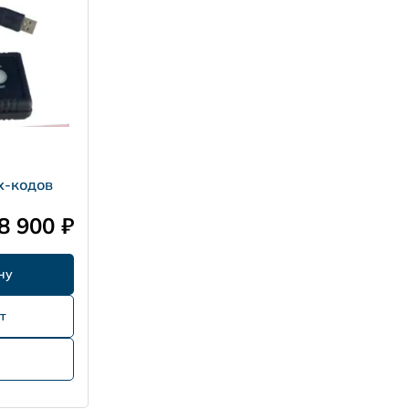
х-кодов
8 900 ₽
т