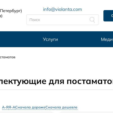
info@violanta.com
-Петербург)
а)
Услуги
Меди
стаматов
лектующие для постамато
А-Я
Я-А
Сначала дороже
Сначала дешевле