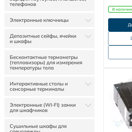
телефонов
оплаты
Вендинговые аппараты для
одежды
В наличии
Электронные ключницы
Электронные ключницы
Депозитные сейфы, ячейки
Violanta I-Keybox
и шкафы
Электронные ключницы с
ячейками
Депозитные кассеты
Бесконтактные термометры
Терминалы выдачи ключей с
(тепловизоры) для измерения
системой "Key Sharing"
температуры тела
Интерактивные столы и
сенсорные терминалы
Рекламные киоски
Электронные (WI-FI) замки
для шкафчиков
Зеркальные киоски
Настенные информационные
Серия e-Smart Ultra
киоски и терминалы
Сушильные шкафы для
самообслуживания
спецодежды
Аксессуары для электронных