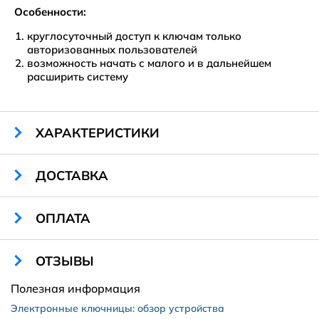
Особенности:
круглосуточный доступ к ключам только
авторизованных пользователей
возможность начать с малого и в дальнейшем
расширить систему
ХАРАКТЕРИСТИКИ
Габариты:
552 x 640 x 208 мм
ДОСТАВКА
Кол-во слотов:
8
Вес:
15 кг
Дисплей:
7" IPS/монохромный
ОПЛАТА
Санкт-Петербург и Ленинградская область
Цвет:
Любой
ОТЗЫВЫ
Полезная информация
2500 рублей в пределах КАД
Электронные ключницы: обзор устройства
Amway
3500 рублей в пределах 30 км от КАД