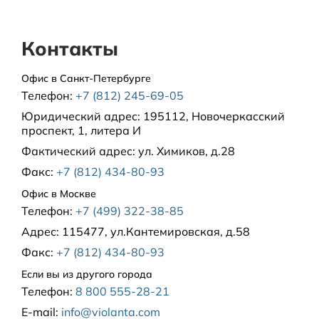
7000 рублей в пределах 30 км от МКАД
Контакты
Регионы РФ
Офис в Санкт-Петербурге
Телефон:
+7 (812) 245-69-05
Юридический адрес:
195112, Новочеркасский
проспект, 1, литера И
Фактический адрес:
ул. Химиков, д.28
Доставка за рубеж
Факс:
+7 (812) 434-80-93
PRISMA
Офис в Москве
Телефон:
+7 (499) 322-38-85
Адрес:
115477, ул.Кантемировская, д.58
Факс:
+7 (812) 434-80-93
Если вы из другого города
Телефон:
8 800 555-28-21
E-mail:
info@violanta.com