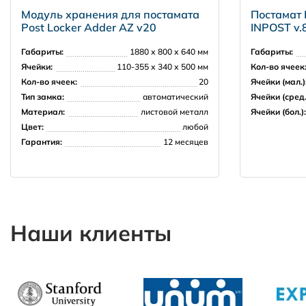
7000 рублей в пределах 30 км от МКАД
Модуль хранения для постамата
Постамат P
Post Locker Adder AZ v20
INPOST v.
Регионы РФ
Габариты:
1880 х 800 х 640 мм
Габариты:
Ячейки:
110-355 х 340 х 500 мм
Кол-во ячеек
Кол-во ячеек:
20
Ячейки (мал.)
Тип замка:
автоматический
Ячейки (сред.
Доставка за рубеж
Материал:
листовой металл
Ячейки (бол.):
Цвет:
любой
Гарантия:
12 месяцев
Наши клиенты