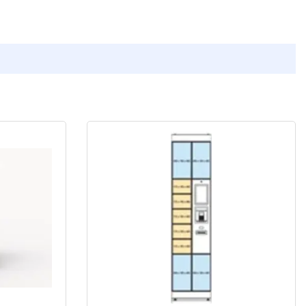
НПО Энергомаш