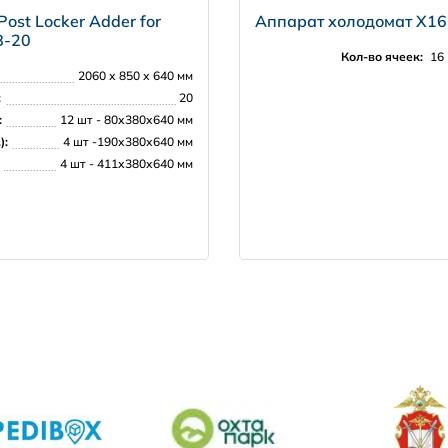
ost Locker Adder for
Аппарат холодомат Х16
8-20
Кол-во ячеек:
16
2060 х 850 х 640 мм
:
20
:
12 шт - 80х380х640 мм
):
4 шт -190х380х640 мм
4 шт - 411х380х640 мм