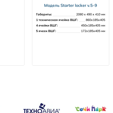
Модель Starter locker v.5-9
Габариты:
2080 х 490 х 410 мм
1 техническая ячейка ВШГ:
860х185х405
4 ячейки ВШГ:
450х185х405 мм
5 ячеек ВШГ:
172х185х405 мм