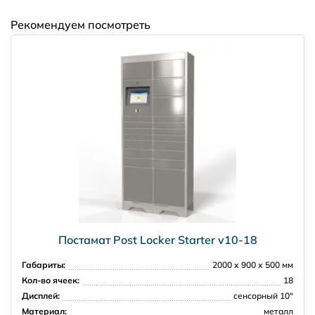
3500 рублей в пределах 30 км от КАД
далее, чем 30 км от КАД - по согласованию
Рекомендуем посмотреть
Москва и Московская область
5000 рублей в пределах МКАД
7000 рублей в пределах 30 км от МКАД
Регионы РФ
Постамат Post Locker Starter v10-18
Габариты:
2000 х 900 х 500 мм
Кол-во ячеек:
18
Дисплей:
сенсорный 10"
Материал:
металл