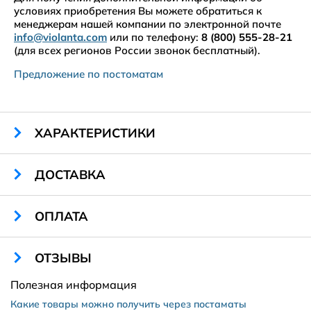
условиях приобретения Вы можете обратиться к
менеджерам нашей компании по электронной почте
info@violanta.com
или по телефону:
8 (800) 555-28-21
(для всех регионов России звонок бесплатный).
Предложение по постоматам
ХАРАКТЕРИСТИКИ
Габариты:
2060 х 800 х 500 мм
ДОСТАВКА
Ячейки:
125-411 х 395 х 400 мм
Кол-во ячеек:
20
Тип замка:
автоматический
ОПЛАТА
Санкт-Петербург и Ленинградская область
Материал:
листовой металл
Цвет:
любой
ОТЗЫВЫ
Гарантия:
12 месяцев
Полезная информация
2500 рублей в пределах КАД
Какие товары можно получить через постаматы
Amway