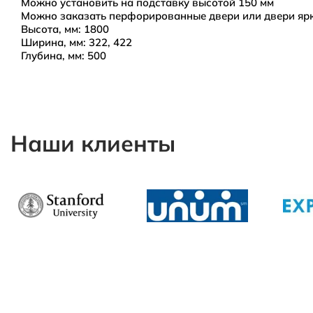
Можно установить на подставку высотой 150 мм
Можно заказать перфорированные двери или двери ярк
Высота, мм: 1800
Ширина, мм: 322, 422
Глубина, мм: 500
Amway
Санкт-Петербург и Ленинградская область
Наши клиенты
2500 рублей в пределах КАД
3500 рублей в пределах 30 км от КАД
далее, чем 30 км от КАД - по согласованию
Москва и Московская область
5000 рублей в пределах МКАД
7000 рублей в пределах 30 км от МКАД