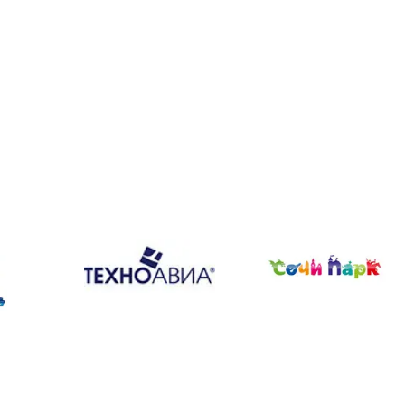
НПО Энергомаш