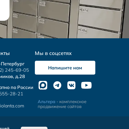
акты
Мы в соцсетях
-Петербург
Напишите нам
2) 245-69-05
миков, д.28
атно по России
 555-28-21
Альтера
- комплексное
iolanta.com
продвижение сайтов
нашей