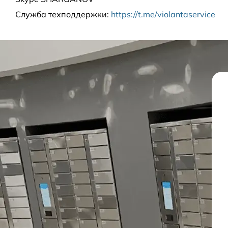
Служба техподдержки
:
https://t.me/violantaservice