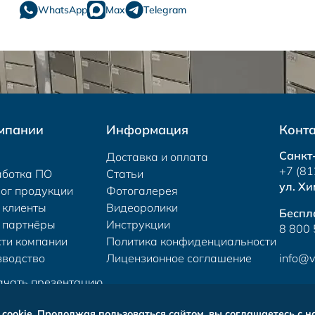
WhatsApp
Max
Telegram
мпании
Информация
Конт
Санкт
Доставка и оплата
+7 (81
аботка ПО
Статьи
ул. Хи
ог продукции
Фотогалерея
 клиенты
Видеоролики
Беспл
 партнёры
Инструкции
8 800
ти компании
Политика конфиденциальности
зводство
Лицензионное соглашение
info@v
ачать презентацию
cookie. Продолжая пользоваться сайтом, вы соглашаетесь с 