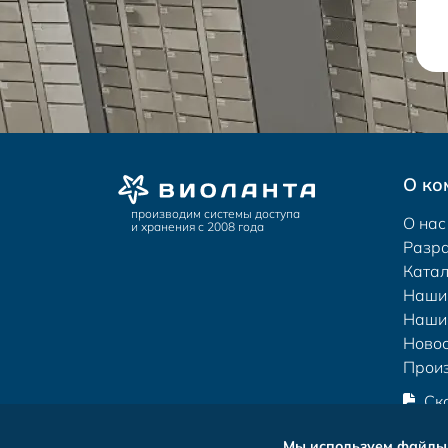
О ко
производим системы доступа
О нас
и хранения с 2008 года
Разр
Катал
Наши
Наши
Новос
Прои
Ск
Мы используем файлы 