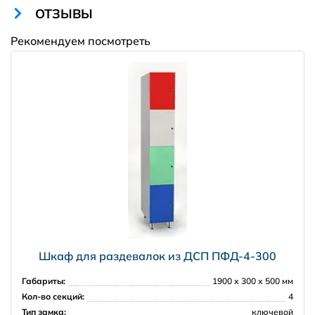
ОТЗЫВЫ
Рекомендуем посмотреть
2500 рублей в пределах КАД
Amway
3500 рублей в пределах 30 км от КАД
далее, чем 30 км от КАД - по согласованию
Москва и Московская область
5000 рублей в пределах МКАД
7000 рублей в пределах 30 км от МКАД
Шкаф для раздевалок из ДСП ПФД-4-300
Габариты:
1900 х 300 х 500 мм
Регионы РФ
Кол-во секций:
4
Тип замка:
ключевой