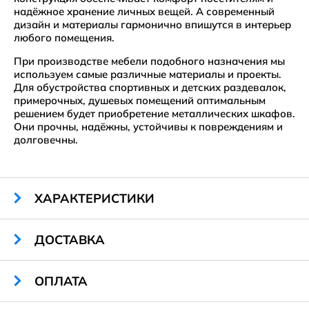
надёжное хранение личных вещей. А современный
дизайн и материалы гармонично впишутся в интерьер
любого помещения.
При производстве мебели подобного назначения мы
используем самые различные материалы и проекты.
Для обустройства спортивных и детских раздевалок,
примерочных, душевых помещений оптимальным
решением будет приобретение металлических шкафов.
Они прочны, надёжны, устойчивы к повреждениям и
долговечны.
ХАРАКТЕРИСТИКИ
Габариты:
1900 х 400 х 500 мм
ДОСТАВКА
Кол-во секций:
1
Тип замка:
ключевой
Материал:
ЛДСП
ОПЛАТА
Санкт-Петербург и Ленинградская область
Цвет:
любой
Гарантия:
24 месяца