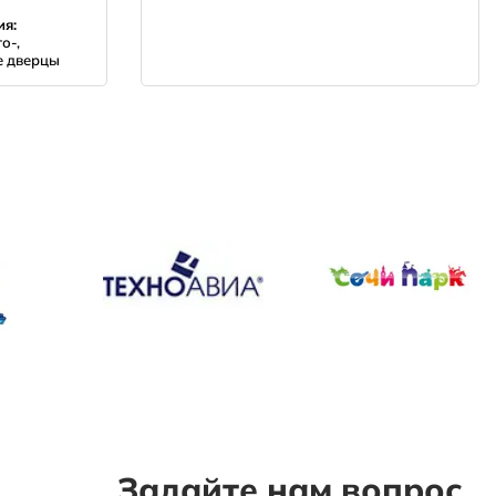
ия:
о-,
е дверцы
Задайте нам вопрос