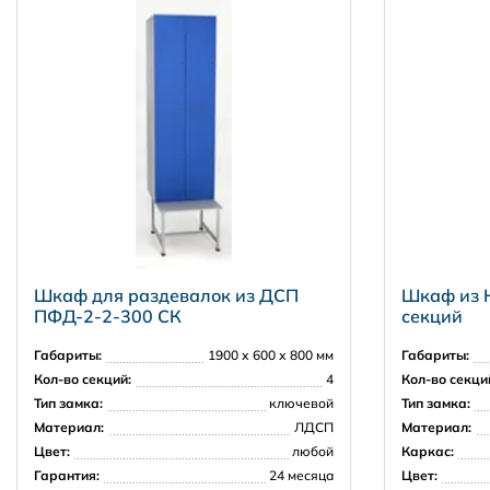
Тип замка:
Материал:
Вес:
2500 рублей в пределах КАД
Цвет:
3500 рублей в пределах 30 км от КАД
Гарантия:
далее, чем 30 км от КАД - по согласованию
Москва и Московская область
5000 рублей в пределах МКАД
7000 рублей в пределах 30 км от МКАД
Шкаф для раздевалок из ДСП
Шкаф из H
ПФД-2-2-300 СК
секций
Регионы РФ
Габариты:
1900 х 600 х 800 мм
Габариты:
Кол-во секций:
4
Кол-во секци
Тип замка:
ключевой
Тип замка:
Материал:
ЛДСП
Материал:
Доставка за рубеж
Цвет:
любой
Каркас:
Гарантия:
24 месяца
Цвет: