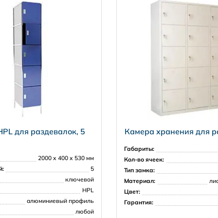
ключевой
листовой металл
22,3 кг
любой
12 месяцев
PL для раздевалок, 5
Камера хранения для р
Габариты:
2000 х 400 х 530 мм
Кол-во ячеек:
й:
5
Тип замка:
ключевой
Материал:
ли
HPL
Цвет:
алюминиевый профиль
Гарантия:
любой