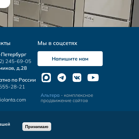
акты
Мы в соцсетях
-Петербург
Напишите нам
2) 245-69-05
миков, д.28
атно по России
 555-28-21
Альтера
- комплексное
iolanta.com
продвижение сайтов
нашей
Принимаю