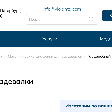
info@violanta.com
-Петербург)
а)
Услуги
Меди
ах
Металлические шкафчики для раздевалок
Гардеробный 
здевалки
Изготовим по ваши