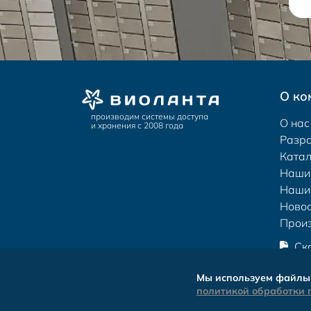
О ко
производим системы доступа
О нас
и хранения с 2008 года
Разр
Катал
Наши
Наши
Новос
Прои
Ск
Мы используем файлы 
политикой обработки