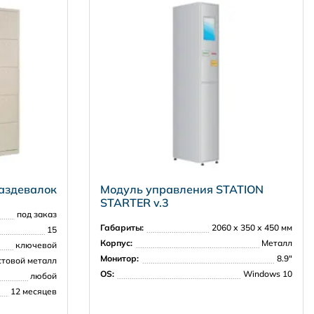
аздевалок
Модуль управления STATION
STARTER v.3
под заказ
Габариты:
2060 х 350 х 450 мм
15
Корпус:
Металл
ключевой
Монитор:
8.9"
стовой металл
OS:
Windows 10
любой
12 месяцев