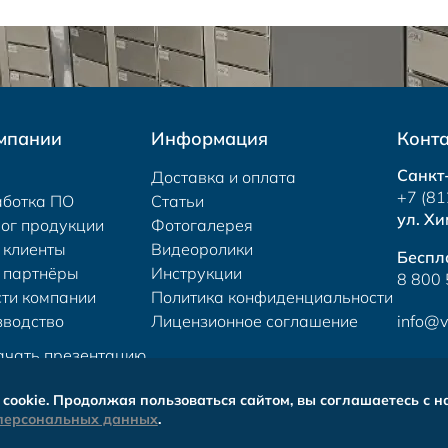
мпании
Информация
Конт
Санкт
Доставка и оплата
+7 (81
аботка ПО
Статьи
ул. Хи
ог продукции
Фотогалерея
 клиенты
Видеоролики
Беспл
 партнёры
Инструкции
8 800
ти компании
Политика конфиденциальности
зводство
Лицензионное соглашение
info@v
ачать презентацию
cookie. Продолжая пользоваться сайтом, вы соглашаетесь с 
 персональных данных
.