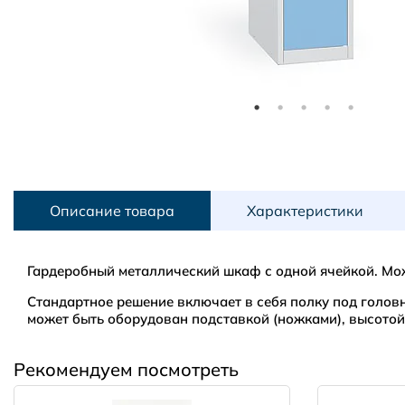
Описание товара
Характеристики
Гардеробный металлический шкаф с одной ячейкой. Мо
Стандартное решение включает в себя полку под голов
может быть оборудован подставкой (ножками), высото
Рекомендуем посмотреть
Габариты:
Кол-во секций:
Amway
Санкт-Петербург и Ленинградская область