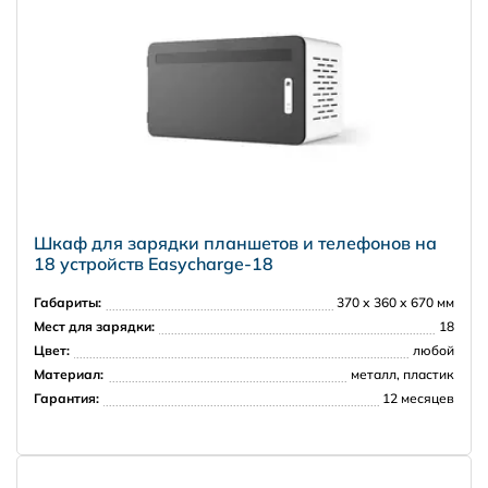
Москва и Московская область
5000 рублей в пределах МКАД
7000 рублей в пределах 30 км от МКАД
Регионы РФ
Шкаф для зарядки планшетов и телефонов на
18 устройств Easycharge-18
Габариты:
370 х 360 х 670 мм
Мест для зарядки:
18
Цвет:
любой
Доставка за рубеж
Материал:
металл, пластик
PRISMA
Гарантия:
12 месяцев