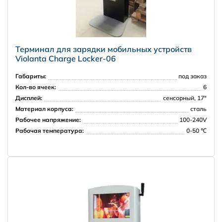
5000 рублей в пределах МКАД
7000 рублей в пределах 30 км от МКАД
Терминал для зарядки мобильных устройств
Violanta Charge Locker-06
Регионы РФ
Габариты:
под заказ
Кол-во ячеек:
6
Дисплей:
сенсорный, 17"
Материал корпуса:
сталь
Рабочее напряжение:
100-240V
Рабочая температура:
0-50 ℃
Доставка за рубеж
PRISMA