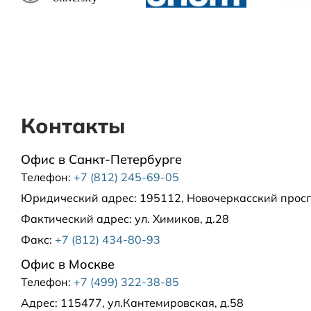
Москва и Московская область
5000 рублей в пределах МКАД
7000 рублей в пределах 30 км от МКАД
Контакты
Регионы РФ
Офис в Санкт-Петербурге
Телефон:
+7 (812) 245-69-05
Доставка за рубеж
Юридический адрес:
195112, Новочеркасский проспе
Фактический адрес:
ул. Химиков, д.28
Факс:
+7 (812) 434-80-93
Офис в Москве
Телефон:
+7 (499) 322-38-85
Адрес:
115477, ул.Кантемировская, д.58