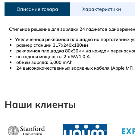
Описание товара
Характеристики
Стильное решение для зарядки 24 гаджетов одновремен
Увеличенная рекламная площадка на портативных у
размер станции 317х240х180мм
рекламная площадка 80х30мм на каждом переносном
выходная мощность: 2 х 5V/1.0 A
объем заряда: 5,000 mAh
24 высококачественных зарядных кабеля (Apple MFI,
Amway
Санкт-Петербург и Ленинградская область
Наши клиенты
2500 рублей в пределах КАД
3500 рублей в пределах 30 км от КАД
далее, чем 30 км от КАД - по согласованию