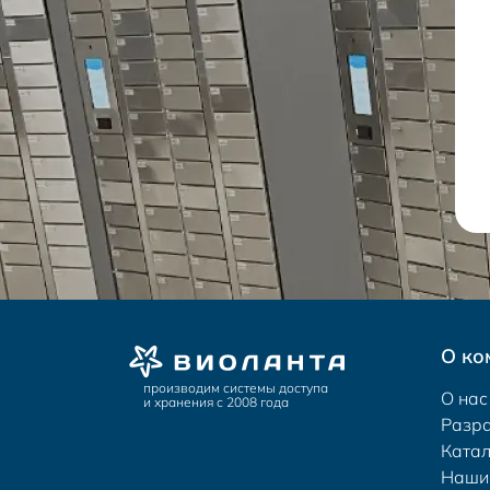
О ко
производим системы доступа
О нас
и хранения с 2008 года
Разр
Катал
Наши