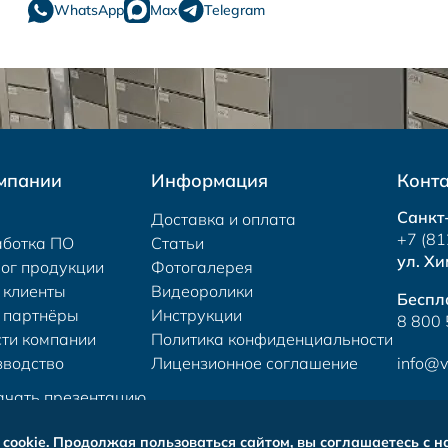
WhatsApp
Max
Telegram
мпании
Информация
Конт
Санкт
Доставка и оплата
+7 (81
аботка ПО
Статьи
ул. Хи
ог продукции
Фотогалерея
 клиенты
Видеоролики
Беспл
 партнёры
Инструкции
8 800
ти компании
Политика конфиденциальности
зводство
Лицензионное соглашение
info@v
ачать презентацию
cookie. Продолжая пользоваться сайтом, вы соглашаетесь с 