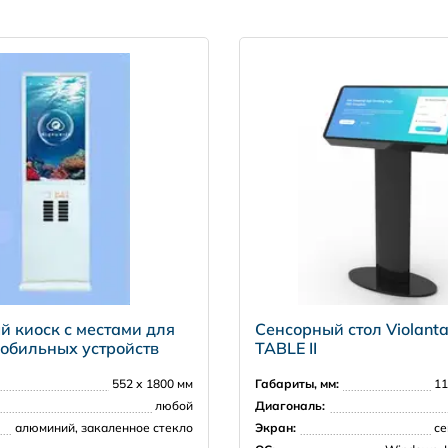
89/89/89/89
Android/Windows
Напольный
 киоск с местами для
Сенсорный стол Violan
обильных устройств
TABLE II
552 х 1800 мм
Габариты, мм:
11
любой
Диагональ:
алюминий, закаленное стекло
Экран:
се