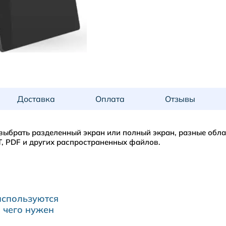
Доставка
Оплата
Отзывы
 выбрать разделенный экран или полный экран, разные обл
T, PDF и других распространенных файлов.
43-55 дюймов
Вертикальный экран
PRISMA
1920×1080/1080*1920
используются
С колесами или без колес
я чего нужен
350 кд/м² (опционально)