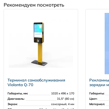
Угол обзора:
3500 рублей в пределах 30 км от КАД
Рекомендуем посмотреть
ОС:
далее, чем 30 км от КАД - по согласованию
Способ установки:
Москва и Московская область
5000 рублей в пределах МКАД
7000 рублей в пределах 30 км от МКАД
Регионы РФ
Терминал самообслуживания
Рекламный
Доставка за рубеж
Violanta Q-70
зарядки м
Габариты, мм:
1020 x 496 х 170
Габариты:
Диагональ:
31,5″ (80 см)
Цвет:
Экран:
сенсорный, 4 мм
Материал: