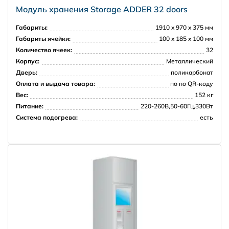
Модуль хранения Storage ADDER 32 doors
Габариты:
1910 x 970 x 375 мм
Габариты ячейки:
100 x 185 x 100 мм
Количество ячеек:
32
Корпус:
Металлический
Дверь:
поликарбонат
Оплата и выдача товара:
по по QR-коду
Вес:
152 кг
Питание:
220-260В,50-60Гц,330Вт
Система подогрева:
есть
НПО Энергомаш