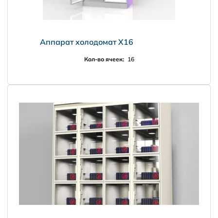
Регионы РФ
Аппарат холодомат Х16
Кол-во ячеек:
16
Доставка за рубеж
PRISMA