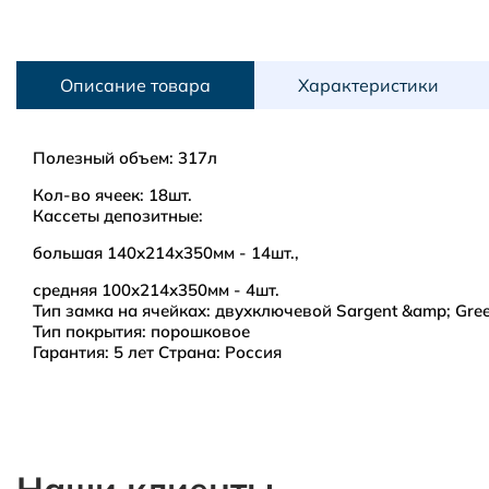
Описание товара
Характеристики
Полезный объем: 317л
Кол-во ячеек: 18шт.
Кассеты депозитные:
большая 140х214х350мм - 14шт.,
средняя 100х214х350мм - 4шт.
Тип замка на ячейках: двухключевой Sargent &amp; Gre
Тип покрытия: порошковое
Гарантия: 5 лет Страна: Россия
Amway
Санкт-Петербург и Ленинградская область
Наши клиенты