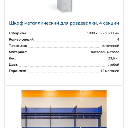
5000 рублей в пределах МКАД
7000 рублей в пределах 30 км от МКАД
Шкаф металлический для раздевалки, 4 секции
Габариты:
1800 x 322 x 500 мм
Регионы РФ
Кол-во секций:
4
Тип замка:
ключевой
Материал:
листовой металл
Вес:
23,6 кг
Цвет:
любой
Гарантия:
12 месяцев
Доставка за рубеж
PRISMA